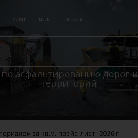
и
Услуги
Цены
Контакты
 по асфальтированию дорог и
территорий
риалом за кв.м. прайс-лист -2026 г.