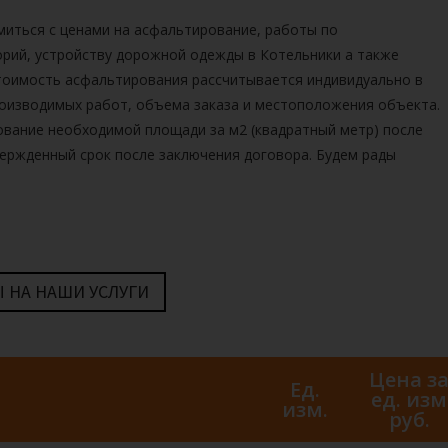
миться с ценами на
асфальтирование, работы по
орий, устройству дорожной одежды
в
Котельники а также
тоимость асфальтирования рассчитывается индивидуально в
роизводимых работ, объема заказа и местоположения объекта.
ование необходимой площади за м2
(квадратный метр) после
вержденный срок после заключения договора. Будем рады
 НА НАШИ УСЛУГИ
Цена з
Ед.
ед. изм
изм.
руб.