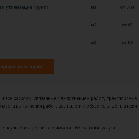
н и утилизация грунта
м3
от 360
м2
от 45
м2
от 30
ернуть весь прайс
 и все расходы, связанные с выполнением работ, транспортные
 места выполнения работ, все налоги и обязательные платежи.
 консультация, расчет стоимости -
бесплатные услуги.