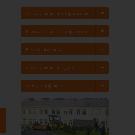
Асфальтирование территорий
Благоустройство территорий
Ремонт асфальта
Асфальтирование дорог
Укладка асфальта
а